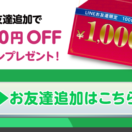
29.22
24.63
24.52
20.06
23.46
18.05
24.95
19.39
26.32
21.51
28.89
21.65
31.6
23.62
34.02
25.89