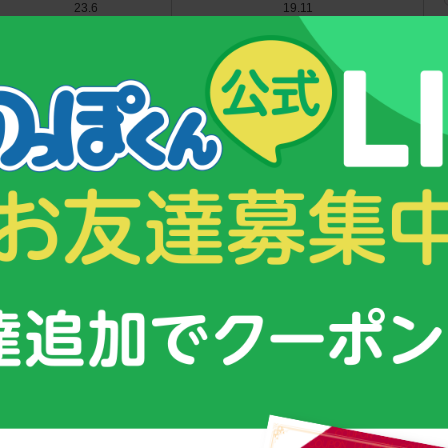
23.6
19.11
24.44
21.34
26.71
22.1
29.14
23.84
31.22
26.56
（％）2013年〜女子〜
完了者処置
未処置歯のある人
16.01
23.50
20.48
28.65
26.14
29.82
30.83
30.47
31.77
28.75