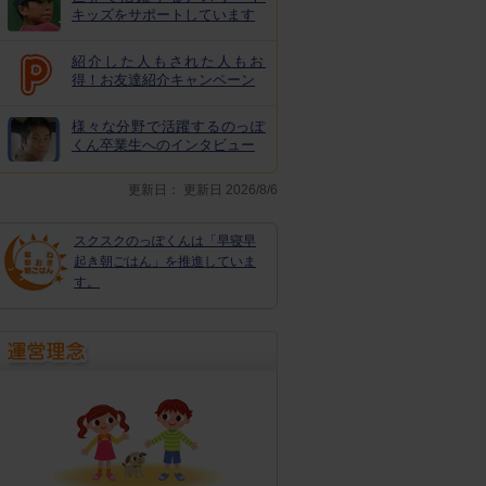
キッズをサポートしています
紹介した人もされた人もお
得！お友達紹介キャンペーン
様々な分野で活躍するのっぽ
くん卒業生へのインタビュー
更新日：
更新日 2026/8/6
スクスクのっぽくんは「早寝早
起き朝ごはん」を推進していま
す。