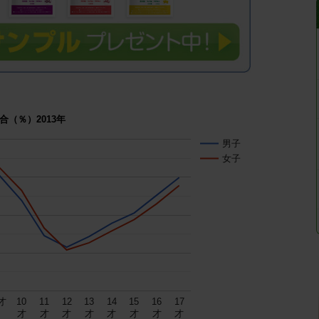
（％）2013年
男子
女子
才
10
11
12
13
14
15
16
17
才
才
才
才
才
才
才
才