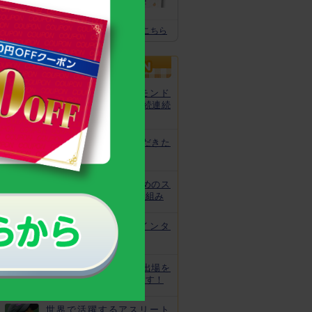
体の土台作りに
スクスクのっぽくん推奨全グッズはこちら
カルシウムグミが、モンド
「最高金賞」を13年連続連続
受賞！
非常時にお役立ていただきた
いトレーニング
皆様の安心と安全のためのス
クスクのっぽくんの取り組み
なでしこ宮間選手にインタ
ビュー！
ジュニアオリンピック出場を
目指してがんばっています！
世界で活躍するアスリート