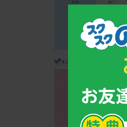
13才
42.7
14才
45.78
15才
48.81
16才
52.98
17才
57.78
むし歯（う歯）男女年代別全国の割合
女子年齢
合計
5才
39.51
6才
49.13
7才
55.96
8才
61.31
9才
60.52