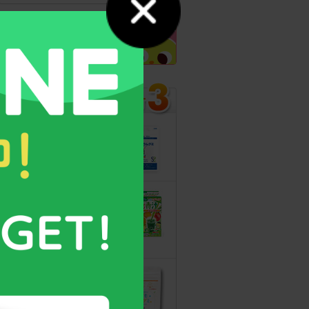
カルシウムグミ
13年連続モンド
最高金賞受賞！
無料サンプルも
こどもフルーツ
青汁
野菜と乳酸菌
たっぷり！
守る力を高める
こども食育グミ
幼児期の栄養補
給に最適！ 身