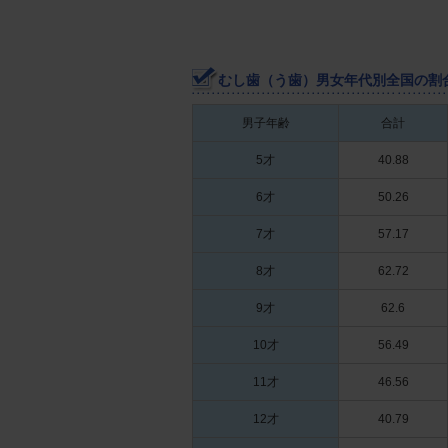
むし歯（う歯）男女年代別全国の割合
男子年齢
合計
5才
40.88
6才
50.26
7才
57.17
8才
62.72
9才
62.6
10才
56.49
11才
46.56
12才
40.79