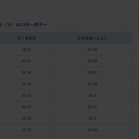
（％）2013年〜男子〜
完了者処置
未処置歯のある人
16.51
24.38
20.87
29.39
26.36
30.81
31.14
31.58
32.41
30.2
30.37
26.12
25.25
21.3
22.79
18.00