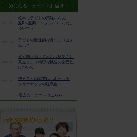
気になるニュースをお届け！
絵本で子どもの薬嫌いを克
服⁉︎〜服薬コンプライアンスに
25.5.16
ついて〜
子どもの慢性的な鼻づまりは大
25.5.12
丈夫？
妊娠糖尿病ってどんな病気？注
意点とより精密な検査の必要性
25.4.18
について
増える木の実アレルギー～カ
25.4.11
シューナッツの注意点～
→過去のニュースはこちら