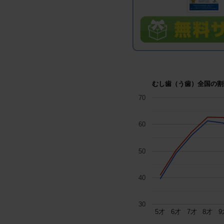
むし歯（う歯）全国の割合
70
60
50
40
30
5才
6才
7才
8才
9