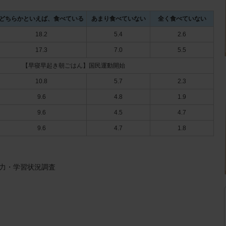
どちらかといえば、食べている
あまり食べていない
全く食べていない
18.2
5.4
2.6
17.3
7.0
5.5
【早寝早起き朝ごはん】国民運動開始
10.8
5.7
2.3
9.6
4.8
1.9
9.6
4.5
4.7
9.6
4.7
1.8
学力・学習状況調査