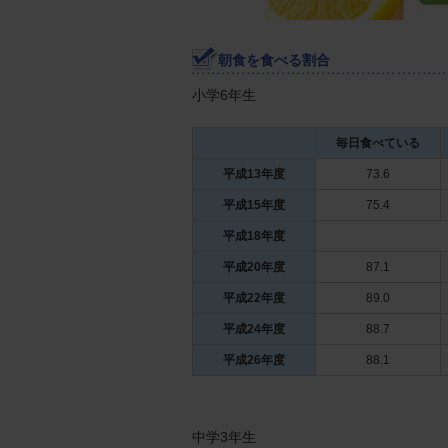
朝食を食べる割合
小学6年生
毎日食べている
平成13年度
73.6
平成15年度
75.4
平成18年度
平成20年度
87.1
平成22年度
89.0
平成24年度
88.7
平成26年度
88.1
中学3年生