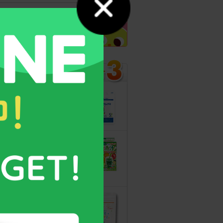
カルシウムグミ
13年連続モンド
最高金賞受賞！
無料サンプルも
こどもフルーツ
青汁
野菜と乳酸菌
たっぷり！
守る力を高める
こども食育グミ
幼児期の栄養補
給に最適！ 身