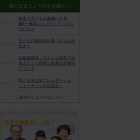
気になるニュースをお届け！
絵本で子どもの薬嫌いを克
服⁉︎〜服薬コンプライアンスに
25.5.16
ついて〜
子どもの慢性的な鼻づまりは大
25.5.12
丈夫？
妊娠糖尿病ってどんな病気？注
意点とより精密な検査の必要性
25.4.18
について
増える木の実アレルギー～カ
25.4.11
シューナッツの注意点～
→過去のニュースはこちら