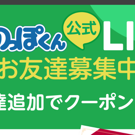
データ一覧に戻る
&コンテンツ
スクスク育つための３つのポイント！
ムグミ」
子供が成長する仕組みとは？
オリンピックを目指す少年少女に密着！
ング
強さの秘密は【栄養管理】にあった！
小さなお子様の栄養補給におすすめ！
！
幼児期からの「こども食育グミ」
のっぽくんの成長サポートグッズについて