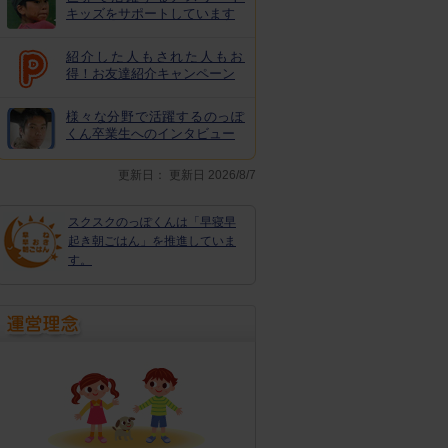
キッズをサポートしています
紹介した人もされた人もお
得！お友達紹介キャンペーン
様々な分野で活躍するのっぽ
くん卒業生へのインタビュー
更新日：
更新日 2026/8/7
スクスクのっぽくんは「早寝早
起き朝ごはん」を推進していま
す。