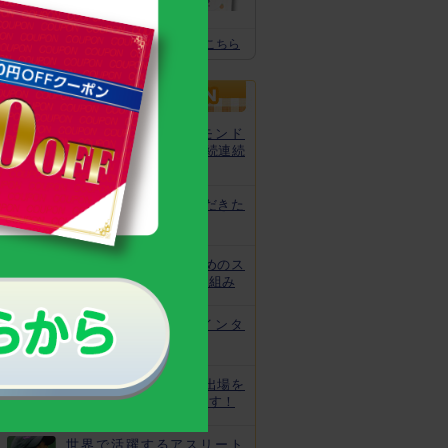
体の土台作りに
スクスクのっぽくん推奨全グッズはこちら
カルシウムグミが、モンド
「最高金賞」を13年連続連続
受賞！
非常時にお役立ていただきた
いトレーニング
皆様の安心と安全のためのス
クスクのっぽくんの取り組み
なでしこ宮間選手にインタ
ビュー！
ジュニアオリンピック出場を
目指してがんばっています！
世界で活躍するアスリート