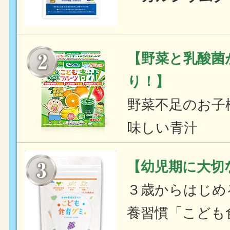
【野菜と乳酸菌
り！】
野菜不足のお子
味しい青汁
【幼児期に大切
３歳からはじめ
養習慣「こども