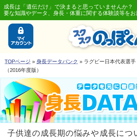
成長は「遺伝だけ」で決まると思っていませんか？
要な知識やデータ、身長・体重に関する体験談等をお
TOPページ
»
身長データバンク
» ラグビー日本代表選
（2016年度版）
子供達の成長期の悩みや成長につ