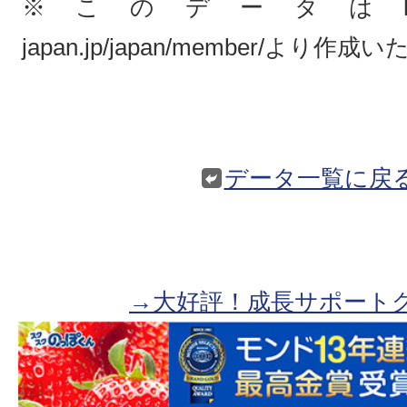
※このデータはhttps://w
japan.jp/japan/member/より
データ一覧に戻
→大好評！成長サポート