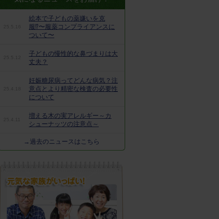
絵本で子どもの薬嫌いを克
服⁉︎〜服薬コンプライアンスに
25.5.16
ついて〜
子どもの慢性的な鼻づまりは大
25.5.12
丈夫？
妊娠糖尿病ってどんな病気？注
意点とより精密な検査の必要性
25.4.18
について
増える木の実アレルギー～カ
25.4.11
シューナッツの注意点～
→過去のニュースはこちら