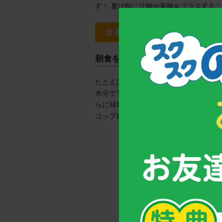
す！ 夏は特に汁物や果物をプラスする
食事にはどのくらいの水分が
朝食を例にみてみよう♪
たとえば、ごはん、味噌汁１杯だけのシ
水分でできているため、茶碗1杯（150
らに味噌汁には180mlほどの水分があ
コップ1杯、果物を100gほどつけると、