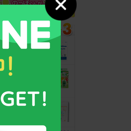
カルシウムグミ
13年連続モンド
最高金賞受賞！
無料サンプルも
こどもフルーツ
青汁
野菜と乳酸菌
たっぷり！
守る力を高める
こども食育グミ
幼児期の栄養補
給に最適！ 身
体の土台作りに