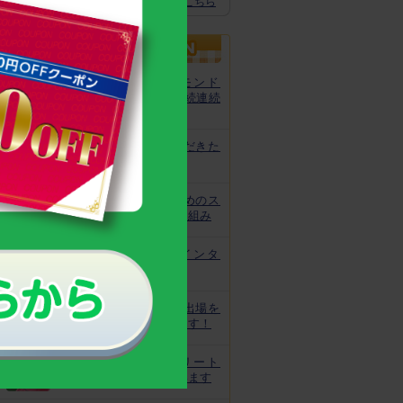
スクスクのっぽくん推奨全グッズはこちら
カルシウムグミが、モンド
「最高金賞」を13年連続連続
受賞！
非常時にお役立ていただきた
いトレーニング
皆様の安心と安全のためのス
クスクのっぽくんの取り組み
なでしこ宮間選手にインタ
ビュー！
ジュニアオリンピック出場を
目指してがんばっています！
世界で活躍するアスリート
キッズをサポートしています