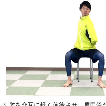
3. 肘を交互に軽く前後させ、肩甲