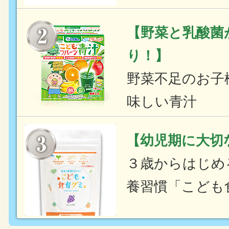
【野菜と乳酸菌
り！】
野菜不足のお子
味しい青汁
【幼児期に大切
３歳からはじめ
養習慣「こども