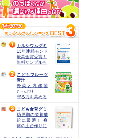
カルシウムグミ
13年連続モンド
最高金賞受賞！
無料サンプルも
こどもフルーツ
青汁
野菜と乳酸菌
たっぷり！
守る力を高める
こども食育グミ
幼児期の栄養補
給に最適！ 身
体の土台作りに