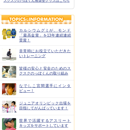
スクスクのっぽくん推奨全グッズはこちら
カルシウムグミが、モンド
「最高金賞」を13年連続連続
受賞！
非常時にお役立ていただきた
いトレーニング
皆様の安心と安全のためのス
クスクのっぽくんの取り組み
なでしこ宮間選手にインタ
ビュー！
ジュニアオリンピック出場を
目指してがんばっています！
世界で活躍するアスリート
キッズをサポートしています