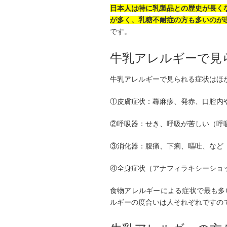
日本人は特に乳製品との歴史が長く
が多く、乳糖不耐症の方も多いのが
です。
牛乳アレルギーで見
牛乳アレルギーで見られる症状はほ
①皮膚症状：蕁麻疹、発赤、口腔内
②呼吸器：せき、呼吸が苦しい（呼
③消化器：腹痛、下痢、嘔吐、など
④全身症状（アナフィラキシーショ
食物アレルギーによる症状で最も多
ルギーの度合いは人それぞれですの