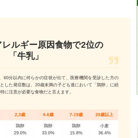
アレルギー原因食物で2位の
「牛乳」
、60分以内に何らかの症状が出て、医療機関を受診した方の
因とした発症数は、20歳未満の子ども達において「鶏卵」に続
も特に注意が必要な食物だと言えます。
2,3歳
4-6歳
7-19歳
20歳以上
鶏卵
鶏卵
鶏卵
小麦
29.0%
33.0%
15.8%
36.4%