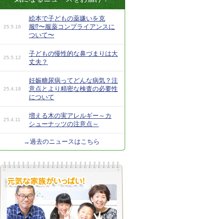
絵本で子どもの薬嫌いを克
服⁉︎〜服薬コンプライアンスに
25.5.16
ついて〜
子どもの慢性的な鼻づまりは大
25.5.12
丈夫？
妊娠糖尿病ってどんな病気？注
意点とより精密な検査の必要性
25.4.18
について
増える木の実アレルギー～カ
25.4.11
シューナッツの注意点～
→過去のニュースはこちら