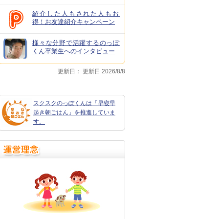
紹介した人もされた人もお
得！お友達紹介キャンペーン
様々な分野で活躍するのっぽ
くん卒業生へのインタビュー
更新日：
更新日 2026/8/8
スクスクのっぽくんは「早寝早
起き朝ごはん」を推進していま
す。