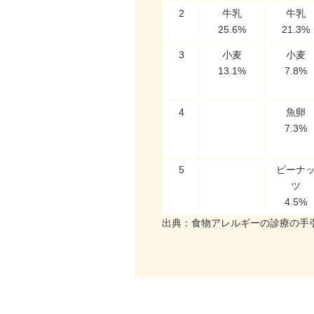
2
牛乳
牛乳
25.6%
21.3%
3
小麦
小麦
13.1%
7.8%
4
魚卵
7.3%
5
ピーナ
ツ
4.5%
出典：食物アレルギーの診療の手引