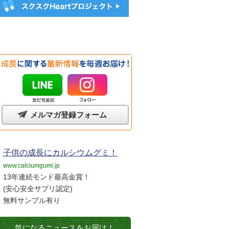
メルマガ登録フォーム
子供の成長にカルシウムグミ！
www.calciumgumi.jp
13年連続モンド最高金賞！
(安心安全サプリ認定)
無料サンプル有り
気になるニュースをお届け！