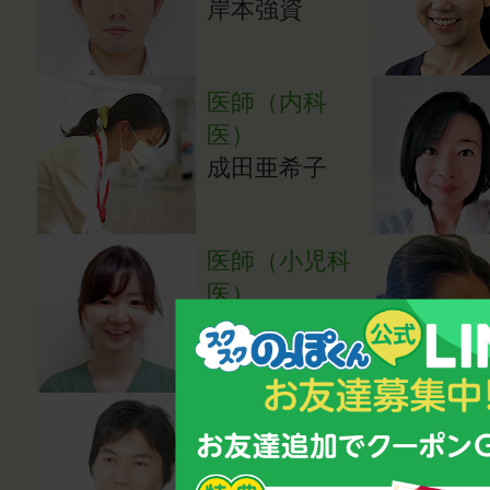
岸本強資
医師（内科
医）
成田亜希子
医師（小児科
医）
湯田貴江
心理カウンセ
ラー・講師
鈴木雅幸