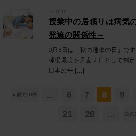
23.9.15
授業中の居眠りは病気の
発達の関係性～
9月3日は「秋の睡眠の日」で
睡眠環境を見直す日として制定
日本の平 […]
...
6
7
8
9
« 前の10件
21
28
...
次の1