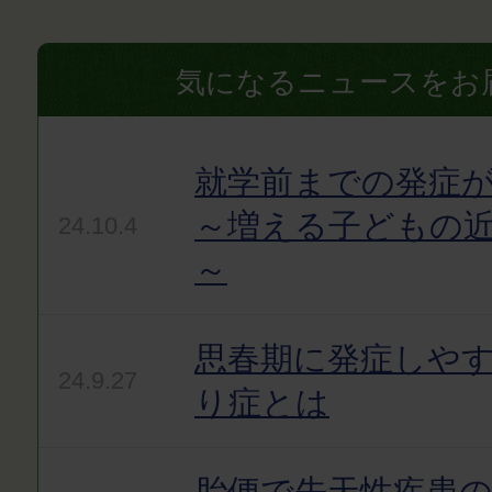
気になるニュースをお
就学前までの発症
～増える子どもの
24.10.4
～
思春期に発症しやす
24.9.27
り症とは
胎便で先天性疾患の