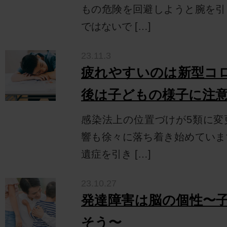
もの危険を回避しようと腕を引
ではないで […]
23.11.3
疲れやすいのは新型コロ
後は子どもの様子に注
感染法上の位置づけが5類に変
響も徐々に落ち着き始めていま
遺症を引き […]
23.10.27
発達障害は脳の個性〜
そう〜