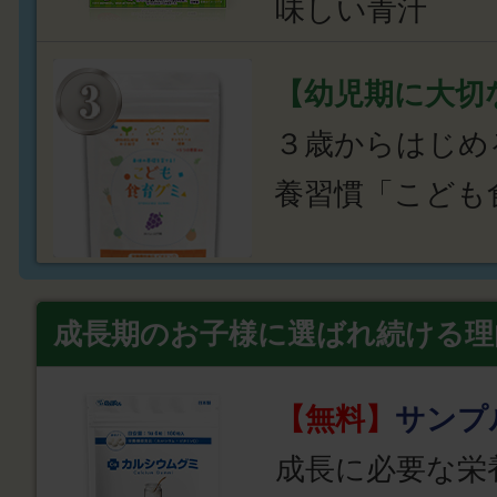
味しい青汁
【幼児期に大切
３歳からはじめ
養習慣「こども
成長期のお子様に選ばれ続ける理
【無料】
サンプ
成長に必要な栄