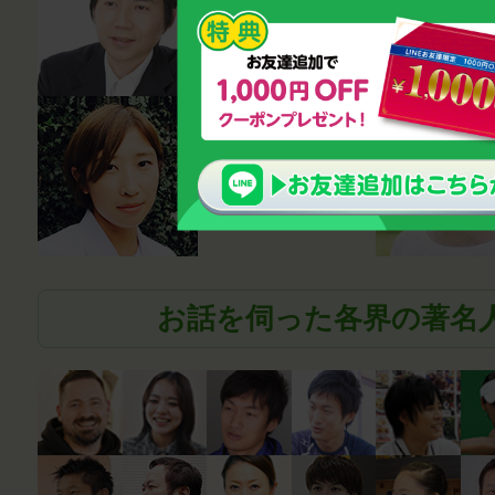
鈴木雅幸
薬剤師
笹尾真波
お話を伺った各界の著名