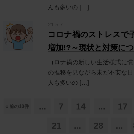
んも多いの […]
21.5.7
コロナ禍のストレスで
増加!?～現状と対策に
コロナ禍の新しい生活様式に慣
の推移を見ながら未だ不安な日
人も多いの […]
...
7
14
...
17
« 前の10件
21
...
28
...