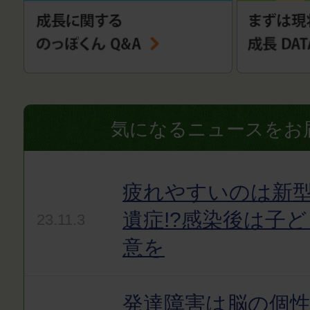
気になるニュースをお
疲れやすいのは新
遺症!?感染後は子
23.11.3
意を
発達障害は脳の個