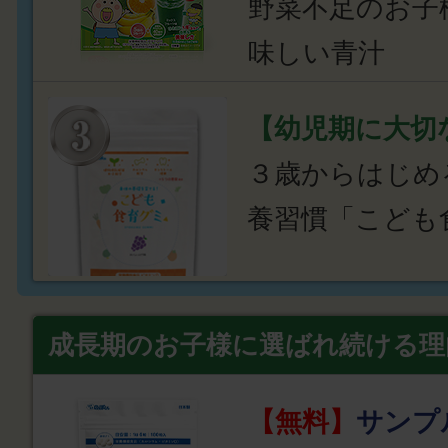
野菜不足のお子
味しい青汁
【幼児期に大切
３歳からはじめ
養習慣「こども
成長期のお子様に選ばれ続ける理
【無料】
サンプ