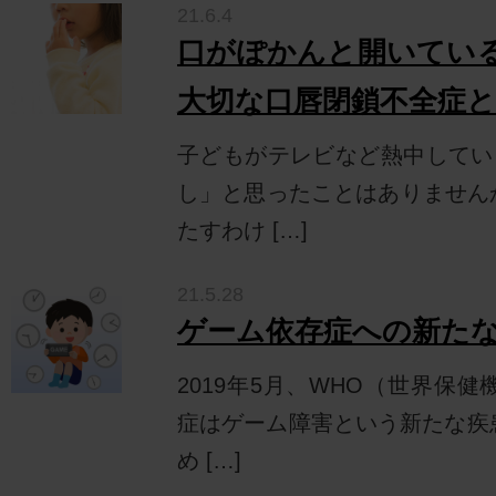
21.6.4
口がぽかんと開いてい
大切な口唇閉鎖不全症
子どもがテレビなど熱中してい
し」と思ったことはありません
たすわけ […]
21.5.28
ゲーム依存症への新た
2019年5月、WHO（世界保
症はゲーム障害という新たな疾
め […]