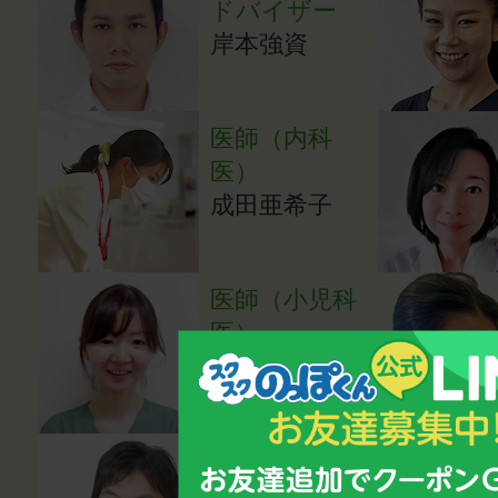
ドバイザー
岸本強資
医師（内科
医）
成田亜希子
医師（小児科
医）
湯田貴江
心理カウンセ
ラー・講師