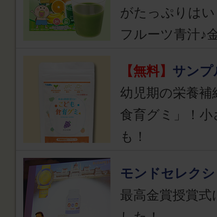
がたっぷりはい
フルーツ青汁♪
【無料】
サンプ
幼児期の栄養補
食育グミ」！小
も！
モンドセレクシ
最高金賞授賞式
した！