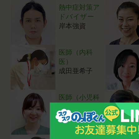
熱中症対策ア
ドバイザー
岸本強資
医師（内科
医）
成田亜希子
医師（小児科
医）
湯田貴江