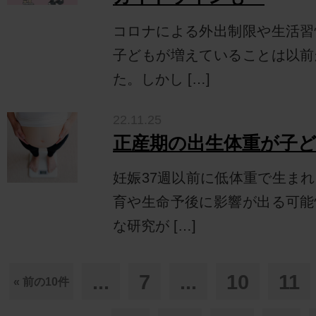
コロナによる外出制限や生活習
子どもが増えていることは以前
た。しかし […]
22.11.25
正産期の出生体重が子ど
妊娠37週以前に低体重で生ま
育や生命予後に影響が出る可能
な研究が […]
...
7
...
10
11
« 前の10件