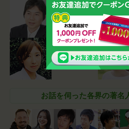
心理カウンセ
ラー・講師
鈴木雅幸
薬剤師
笹尾真波
お話を伺った各界の著名