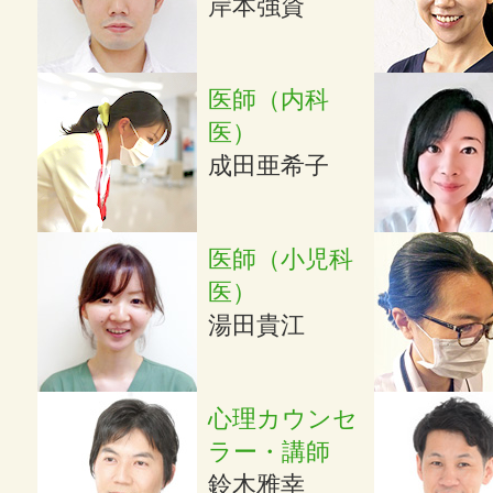
岸本強資
医師（内科
医）
成田亜希子
医師（小児科
医）
湯田貴江
心理カウンセ
ラー・講師
鈴木雅幸