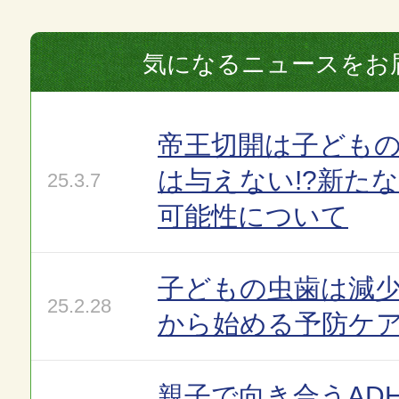
気になるニュースをお
帝王切開は子ども
は与えない!?新た
25.3.7
可能性について
子どもの虫歯は減少
25.2.28
から始める予防ケ
親子で向き合うAD