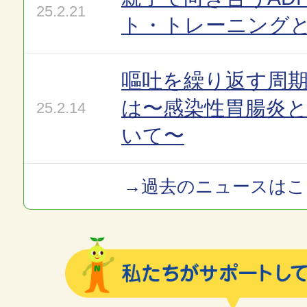
25.2.21
ト・トレーニング
嘔吐を繰り返す周
は〜感染性胃腸炎
25.2.14
いて〜
→過去のニュースはこ