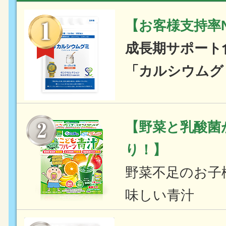
【お客様支持率N
成長期サポート
「カルシウムグ
【野菜と乳酸菌
り！】
野菜不足のお子
味しい青汁