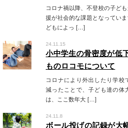
コロナ禍以降、不登校の子ども
援が社会的な課題となっていま
どもによっ […]
24.11.15
小中学生の骨密度が低下
ものロコモについて
コロナにより外出したり学校
減ったことで、子ども達の体
は、ここ数年大 […]
24.11.8
ボール投げの記録が大