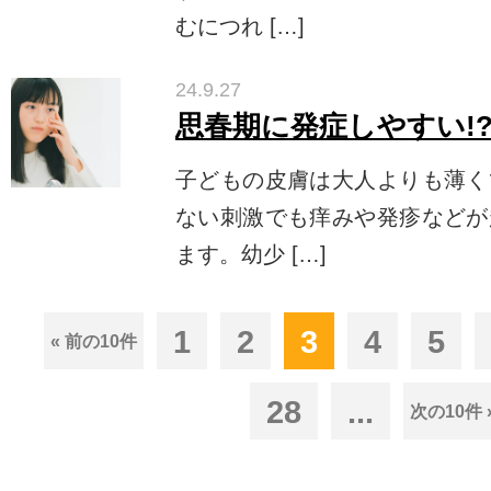
むにつれ […]
24.9.27
思春期に発症しやすい!
子どもの皮膚は大人よりも薄く
ない刺激でも痒みや発疹などが
ます。幼少 […]
1
2
3
4
5
« 前の10件
28
...
次の10件 