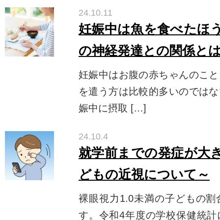
24.10.11
妊娠中は魚を食べたほ
の神経発達との関係と
妊娠中はお腹の赤ちゃんのこと
を遣う方は比較的多いのではな
娠中に摂取 […]
24.10.4
就学前までの発症が大
どもの近視について～
裸眼視力1.0未満の子どもの
す。令和4年度の学校保健統計