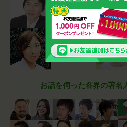
ラー・講師
鈴木雅幸
薬剤師
笹尾真波
お話を伺った各界の著名