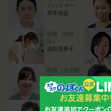
ドバイザー
岸本強資
医師（内科
医）
成田亜希子
医師（小児科
医）
湯田貴江
心理カウンセ