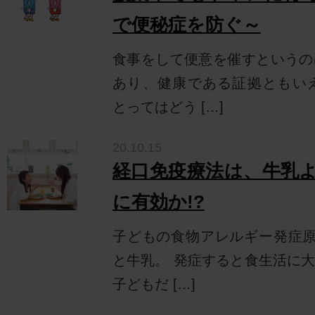
で便秘症を防ぐ～
食事をして便意を催すというの
あり、健康である証拠ともい
とってはどう […]
20.10.15
経口免疫療法は、牛乳
に有効か!?
子どもの食物アレルギー発症原
と牛乳。 発症すると食生活に
子どもだ […]