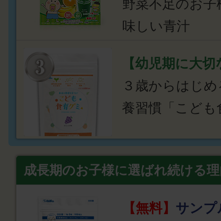
野菜不足のお子
味しい青汁
【幼児期に大切
３歳からはじめ
養習慣「こども
成長期のお子様に選ばれ続ける理
【無料】
サンプ