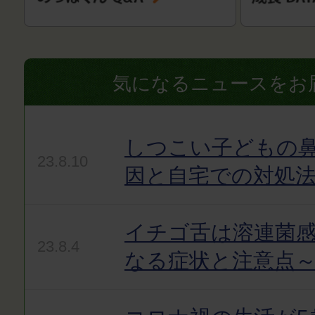
気になるニュースをお
しつこい子どもの
23.8.10
因と自宅での対処
イチゴ舌は溶連菌感
23.8.4
なる症状と注意点