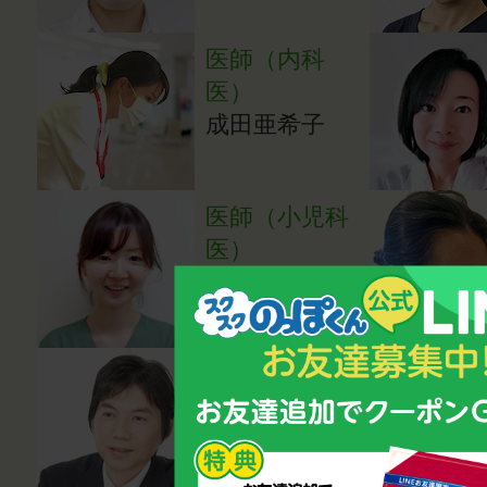
医師（内科
医）
成田亜希子
医師（小児科
医）
湯田貴江
心理カウンセ
ラー・講師
鈴木雅幸