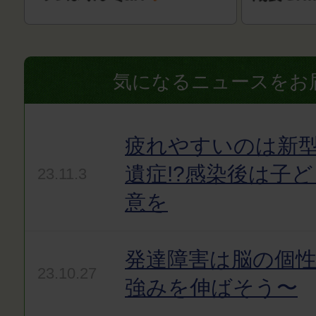
気になるニュースをお
疲れやすいのは新
遺症!?感染後は子
23.11.3
意を
発達障害は脳の個
23.10.27
強みを伸ばそう〜