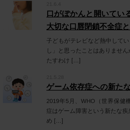
21.6.4
口がぽかんと開いてい
大切な口唇閉鎖不全症
子どもがテレビなど熱中してい
し」と思ったことはありません
たすわけ […]
21.5.28
ゲーム依存症への新た
2019年5月、WHO（世界保
症はゲーム障害という新たな疾
め […]