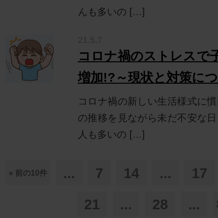
んも多いの […]
21.5.7
コロナ禍のストレスで
増加!?～現状と対策に
コロナ禍の新しい生活様式に慣
の推移を見ながら未だ不安な日
人も多いの […]
...
7
14
...
17
« 前の10件
21
...
28
...