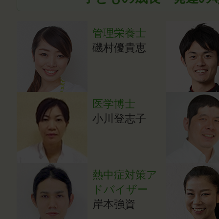
管理栄養士
磯村優貴恵
医学博士
小川登志子
熱中症対策ア
ドバイザー
岸本強資