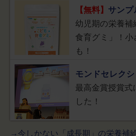
【無料】
サンプ
幼児期の栄養補
食育グミ」！小
も！
モンドセレクシ
最高金賞授賞式
した！
→今しかない「成長期」の栄養補