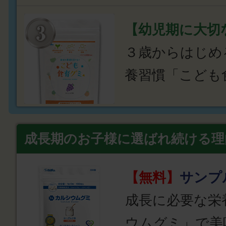
【幼児期に大切
３歳からはじめ
養習慣「こども
成長期のお子様に選ばれ続ける理
【無料】
サンプ
成長に必要な栄
ウムグミ」で美