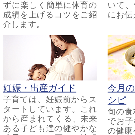
ずに楽しく簡単に体育の
いて、
成績を上げるコツをご紹
にお伝
介します。
妊娠・出産ガイド
今月
子育ては、妊娠前からス
シピ
タートしています。これ
旬の食
から産まれてくる、未来
でお子
ある子ども達の健やかな
の健康