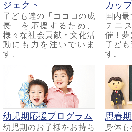
ジェクト
カッ
子ども達の「ココロの成
国内最
長」を応援するため、
テニ
様々な社会貢献・文化活
催！夢
動にも力を注いでいま
子ども
す。
す。
幼児期応援プログラム
思春
幼児期のお子様をお持ち
身体も