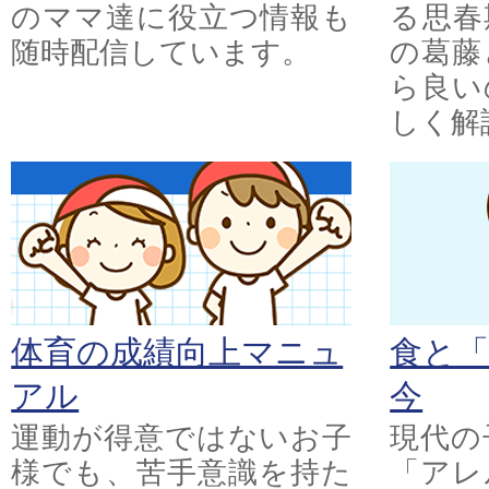
のママ達に役立つ情報も
る思春
随時配信しています。
の葛藤
ら良い
しく解
体育の成績向上マニュ
食と
アル
今
運動が得意ではないお子
現代の
様でも、苦手意識を持た
「アレ