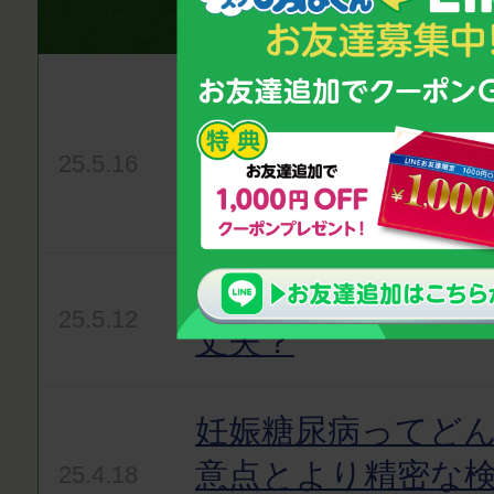
気になるニュースをお
絵本で子どもの薬嫌
服薬コンプライア
25.5.16
て〜
子どもの慢性的な
25.5.12
丈夫？
妊娠糖尿病ってど
意点とより精密な
25.4.18