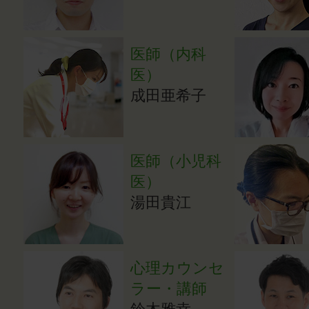
医師（内科
医）
成田亜希子
医師（小児科
医）
湯田貴江
心理カウンセ
ラー・講師