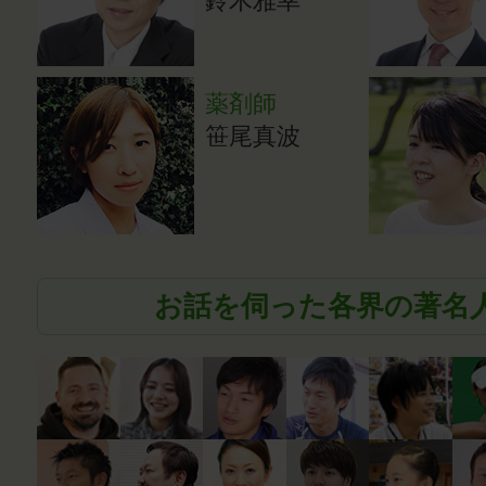
鈴木雅幸
薬剤師
笹尾真波
お話を伺った各界の著名